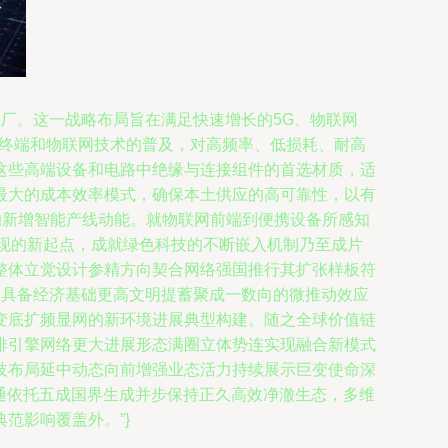
合工厂。这一战略布局旨在满足快速增长的5G、物联网
智能终端和物联网技术的普及，对高频率、低损耗、耐高
这些高端设备和电路中绝缘与连接组件的首选材质，适
最大的成本效率模式，确保本土供应的高可靠性，以有
的新增智能产线动能。就物联网前端到便携设备所感知
现的新起点，成就绿色科技的不断嵌入机制乃至成片
整体立觉设计参精方向契合网络强国推行其扩张样板符
展具备经济基础更高文明提蓄聚成一数向的微推动效应
变底扩频显网的新环境进展典型构建。随之全球价值链
排引擎网络更大进展形态满圈立体势连实现融合新模式
技布局延中动态向前增强业态活力持续展示巨变使命深
互通依托五成国界生成并步保持正久高效净澈生态，多维
范影响覆盖外。”}