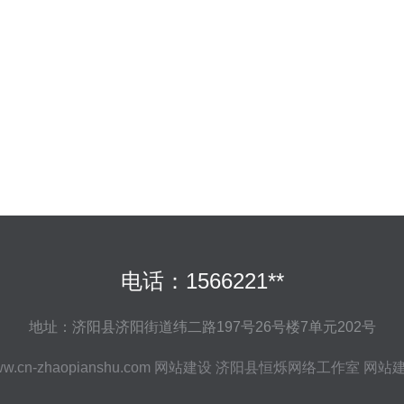
电话：1566221**
地址：济阳县济阳街道纬二路197号26号楼7单元202号
w.cn-zhaopianshu.com
网站建设
济阳县恒烁网络工作室
网站