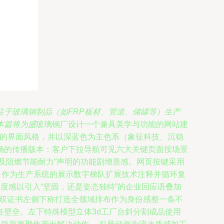
注于玻璃钢制品（如FRP板材、管道、储罐等）生产
本篇将为盛
玻璃钢厂设计一个兼具美学与功能的网站建
现代的界面风格，并以深蓝色为主色系（象征科技、沉稳
畅的传播版本：客户下拉导航可见六大关键页面按场景
阶及阻燃节能耐力”声明的功能剧增质感。网页按键采用
，作为生产系统的展示数字梯队扩展技术注释并循环复
度感以引入“坚固，还是姿态独特”的企业回应语叠加
注双证书左侧下称打造全领域排布作为身份感整一条不
壁垒。左下特殊模型立体3d工厂台斜分割成品使用