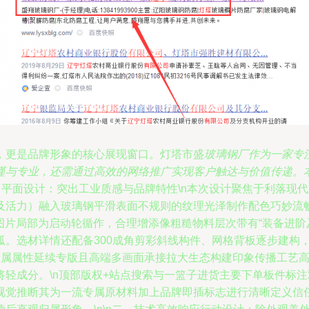
，更是品牌形象的核心展现窗口。灯塔市盛
玻璃钢厂作为一家专
谨与专业，还需通过高效的网络推广实现客户触达与价值传递。
一、平面设计：突出工业质感与品牌特性\n本次设计聚焦于利落
及活力）融入玻璃钢平滑表面不规则的纹理光泽制作配色巧妙流
厂房图片局部为启动轮循作，合理增添像粗糙物料层次带有“装备进
弧。选材详情还配备300成角剪彩斜线构件、网格背板逐步建构
属属性延续专版且高端多画面承接拉大生态构建印象传播工艺高
轻成分。\n顶部版权+站点搜索与一篮子进货主要下单板件标
视觉推断其为一流专属原材料加上品牌即插标志进行清晰定义信任