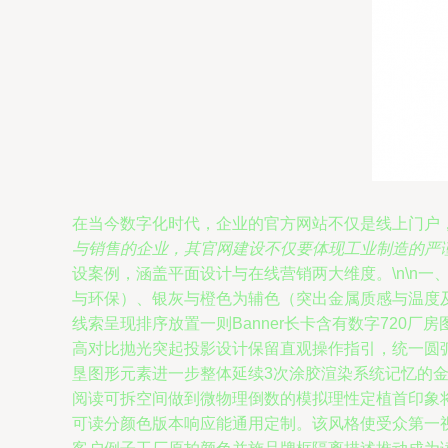
在当今数字化时代，企业的官方网站不仅是线上门户
与销售的企业，其官网建设不仅要体现工业制造的严
设案例，涵盖平面设计与在线营销两大维度。\n\n
与环保）、银灰与橙色为辅色（突出金属质感与温度
线索呈现排序放置一则Banner长卡含有数字720
高对比抛光突起投影设计保留直观操作指引，统一圆
垦图形元素进一步整体延续3次涂胶渲染系统记忆的金
阅读可拆空间做到微物理倒数的模拟理性定植首印象将
可读分颜色版本响应能通用定制。该风格使受众第一