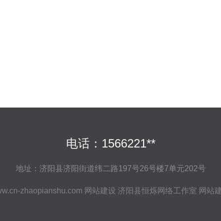
电话：1566221**
地址：济阳县济阳街道纬二路197号26号楼7单元202号
w.cn-zhaopianshu.com
网站建设
济阳县恒烁网络工作室
网站